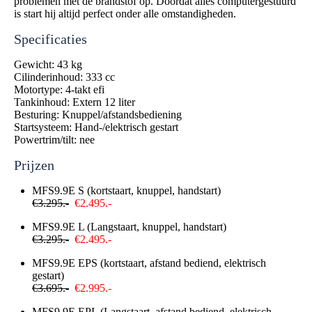
problemen met de brandstof op. Doordat alles computergestuurd
is start hij altijd perfect onder alle omstandigheden.
Specificaties
Gewicht: 43 kg
Cilinderinhoud: 333 cc
Motortype: 4-takt efi
Tankinhoud: Extern 12 liter
Besturing: Knuppel/afstandsbediening
Startsysteem: Hand-/elektrisch gestart
Powertrim/tilt: nee
Prijzen
MFS9.9E S (kortstaart, knuppel, handstart)
€3.295.-
€2.495.-
MFS9.9E L (Langstaart, knuppel, handstart)
€3.295.-
€2.495.-
MFS9.9E EPS (kortstaart, afstand bediend, elektrisch
gestart)
€3.695.-
€2.995.-
MFS9.9E EPL (Langstaart, afstand bediend, elektrisch