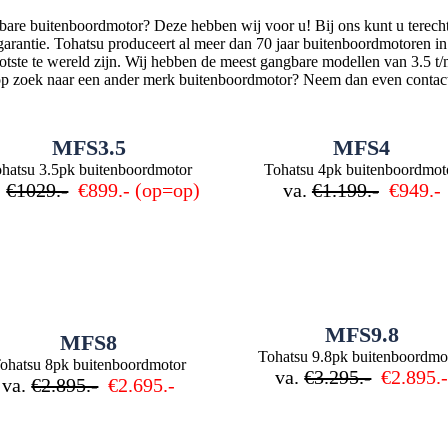
lbare buitenboordmotor? Deze hebben wij voor u! Bij ons kunt u terec
eksgarantie. Tohatsu produceert al meer dan 70 jaar buitenboordmotore
otste te wereld zijn. Wij hebben de meest gangbare modellen van 3.5 
 op zoek naar een ander merk buitenboordmotor? Neem dan even contac
MFS3.5
MFS4
hatsu 3.5pk buitenboordmotor
Tohatsu 4pk buitenboordmot
.
€1029.-
€899.- (op=op)
va.
€1.199.-
€949.-
MFS9.8
MFS8
Tohatsu 9.8pk buitenboordmo
ohatsu 8pk buitenboordmotor
va.
€3.295.-
€2.895.
va.
€2.895.-
€2.695.-