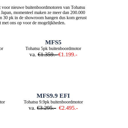
ht voor nieuwe buitenboordmotoren van Tohatsu
n in Japan, momenteel maken ze meer dan 200.000
t/m 30 pk in de showroom hangen dus kom gerust
t met ons op voor de mogelijkheden.
MFS5
or
Tohatsu 5pk buitenboordmotor
va.
€1.359.-
€1.199.-
MFS9.9 EFI
tor
Tohatsu 9.9pk buitenboordmotor
-
va.
€3.295.-
€2.495.-