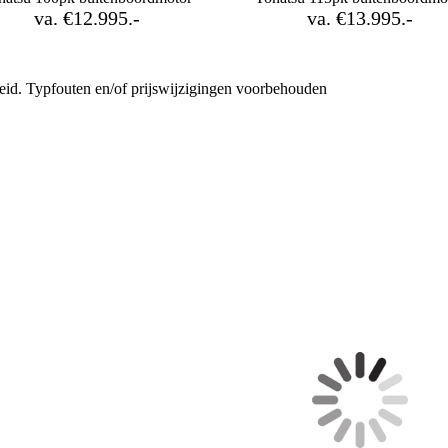
va. €12.995.-
va. €13.995.-
heid. Typfouten en/of prijswijzigingen voorbehouden