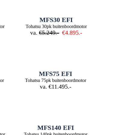
MFS30 EFI
tor
Tohatsu 30pk buitenboordmotor
-
va.
€5.249.-
€4.895.-
MFS75 EFI
or
Tohatsu 75pk buitenboordmotor
va. €11.495.-
MFS140 EFI
tor
Tohatsu 140pk buitenboordmotor