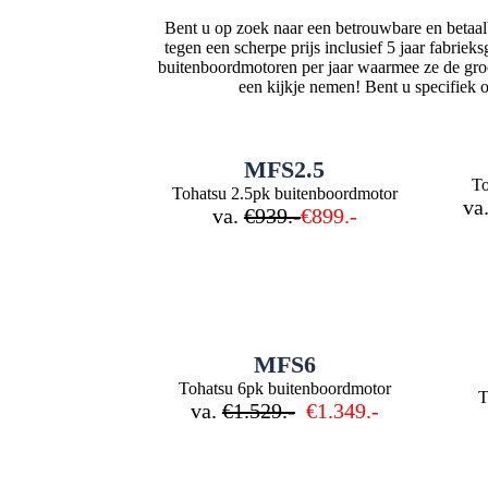
Bent u op zoek naar een betrouwbare en betaa
tegen een scherpe prijs inclusief 5 jaar fabri
buitenboordmotoren per jaar waarmee ze de gro
een kijkje nemen! Bent u specifiek
MFS2.5
To
Tohatsu 2.5pk buitenboordmotor
va
va.
€939.-
€899.-
MFS6
Tohatsu 6pk buitenboordmotor
T
va.
€1.529.-
€1.349.-